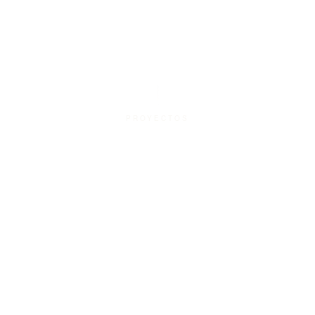
PROYECTOS
PROYECTOS
EQUIPO
PRENSA
CONTACTO
Guadalajara, México
@vtaller