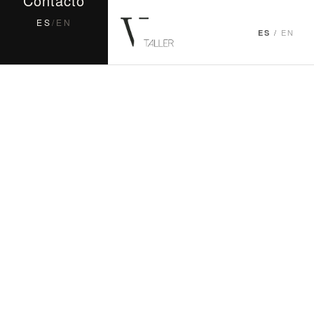
Contacto
ES
/
EN
/
EN
ES