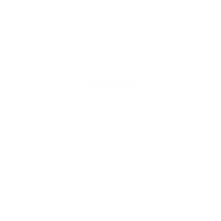
PROYECTOS
PROYECTOS
EQUIPO
PRENSA
CONTACTO
Guadalajara, México
@vtaller