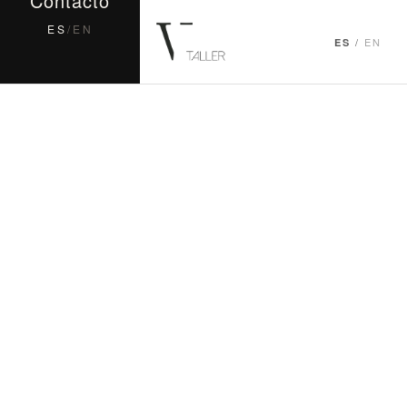
Contacto
ES
/
EN
/
EN
ES